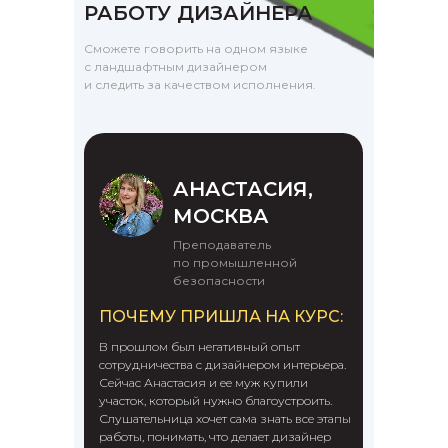
РАБОТУ ДИЗАЙНЕРА
Сможете говорить на одном языке
с ландшафтным дизайнером
и следить за качеством исполнения.
АНАСТАСИЯ,
МОСКВА
Преподаватель
по промышленной
безопасности
ПОЧЕМУ ПРИШЛА НА КУРС:
В прошлом был негативный опыт
сотрудничества с дизайнером интерьера.
Сейчас Анастасия и ее муж купили
участок, который нужно благоустроить.
Слушательница хочет сама знать все этапы
работы, понимать, что делает дизайнер