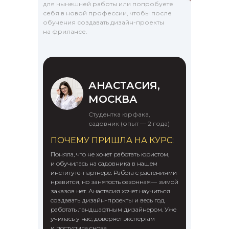
для нынешней работы или попробуете
себя в новой профессии, чтобы после
обучения создавать дизайн-проекты
на фрилансе.
АНАСТАСИЯ,
МОСКВА
Студентка юрфака,
садовник (опыт — 2 года)
ПОЧЕМУ ПРИШЛА НА КУРС:
Поняла, что не хочет работать юристом,
и обучилась на садовника в нашем
институте-партнере. Работа с растениями
нравится, но занятость сезонная— зимой
заказов нет. Анастасия хочет научиться
создавать дизайн-проекты и весь год
работать ландшафтным дизайнером. Уже
училась у нас, доверяет экспертам
и поступила снова.