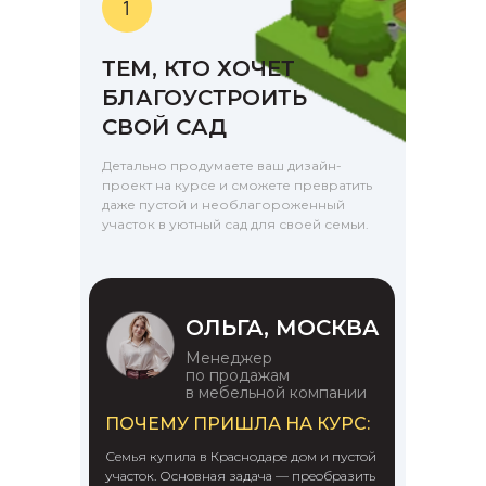
ТЕМ, КТО ХОЧЕТ
БЛАГОУСТРОИТЬ
СВОЙ САД
Детально продумаете ваш дизайн-
проект на курсе и сможете превратить
даже пустой и необлагороженный
участок в уютный сад для своей семьи.
ОЛЬГА, МОСКВА
Менеджер
по продажам
в мебельной компании
ПОЧЕМУ ПРИШЛА НА КУРС:
Семья купила в Краснодаре дом и пустой
участок. Основная задача — преобразить