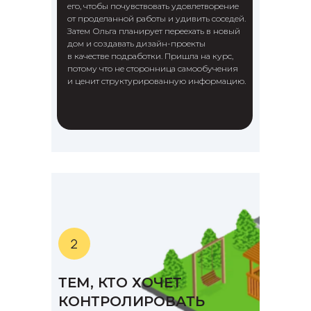
его, чтобы почувствовать удовлетворение
от проделанной работы и удивить соседей.
Затем Ольга планирует переехать в новый
дом и создавать дизайн-проекты
в качестве подработки. Пришла на курс,
потому что не сторонница самообучения
и ценит структурированную информацию.
ТЕМ, КТО ХОЧЕТ
КОНТРОЛИРОВАТЬ