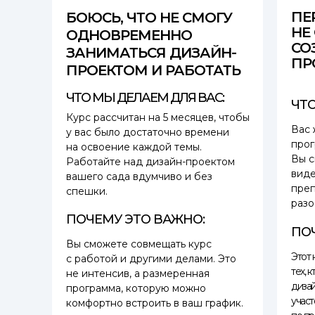
ПЕ
БОЮСЬ, ЧТО НЕ СМОГУ
НЕ
ОДНОВРЕМЕННО
СО
ЗАНИМАТЬСЯ ДИЗАЙН-
ПР
ПРОЕКТОМ И РАБОТАТЬ
ЧТО МЫ ДЕЛАЕМ ДЛЯ ВАС:
ЧТО
Курс рассчитан на 5 месяцев, чтобы
Вас 
у вас было достаточно времени
прог
на освоение каждой темы.
Вы с
Работайте над дизайн-проектом
виде
вашего сада вдумчиво и без
преп
спешки.
разо
ПОЧЕМУ ЭТО ВАЖНО:
ПО
Вы сможете совмещать курс
Этот 
с работой и другими делами. Это
тех, 
не интенсив, а размеренная
дизай
программа, которую можно
участ
комфортно встроить в ваш график.